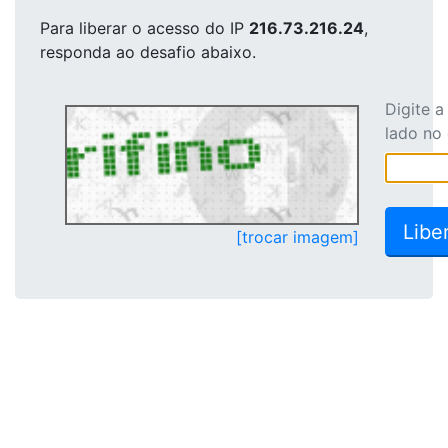
Para liberar o acesso
do IP
216.73.216.24
,
responda ao desafio abaixo.
Digite 
lado no
[trocar imagem]