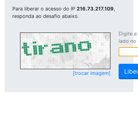
Para liberar o acesso
do IP
216.73.217.109
,
responda ao desafio abaixo.
Digite 
lado no
[trocar imagem]